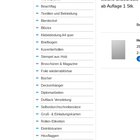
ab Auflage 1 Stk.
Beachflag
Textilien und Bekleidung
Bierdeckel
B
Blöcke
Klebebindung A4 quer
H
Briefbogen
2
Kuvertierhüllen
2-
Stempel aus Holz
Broschüren & Magazine
Folie wiederablösbar
Bücher
Deckenhänger
Diplomarbeiten
Duftlack Veredelung
Selbstdurchschreibesätze
Gruß- & Einladungskarten
Rollen-Etiketten
Eintrittskarten
Hissflaggen