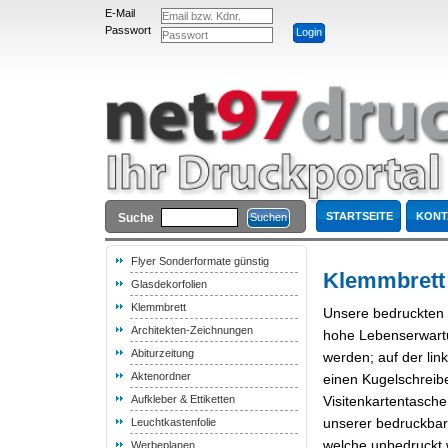
E-Mail
Passwort
STARTSEITE
KONT
Suche
Flyer Sonderformate günstig
Klemmbrett
Glasdekorfolien
Klemmbrett
Unsere bedruckten K
Architekten-Zeichnungen
hohe Lebenserwartu
Abiturzeitung
werden; auf der lin
Aktenordner
einen Kugelschreib
Aufkleber & Ettiketten
Visitenkartentasch
unserer bedruckbar
Leuchtkastenfolie
welche unbedruckt w
Werbeplanen