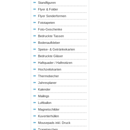
Standfiguren
Flyer & Folder
Flyer Sonderformen
Fototapeten
Foto-Geschenke
Bedruckte Tassen
Bodenaufkleber
Speise- & Getränkekarten
Bedruckte Gläser
Haftquader / Haftnotizen
Hochzeitskarten
Thermobecher
Jahresplaner
Kalender
Mailings
Luftballon
Magnetschilder
Kuvertierhüllen
Mousepads inkl. Druck
Tragetaschen